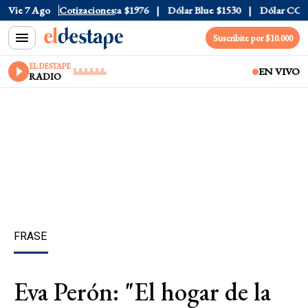
l
$1520
Vie 7 Ago
Dólar Tarjeta
Cotizaciones
$1976
Dólar Blue
$1530
Dólar CCL
$15
Suscribite por $10.000
EL DESTAPE
EN VIVO
RADIO
FRASE
Eva Perón: "El hogar de la