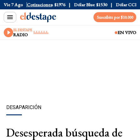
$1520
Vie 7 Ago
Dólar Tarjeta
Cotizaciones
$1976
Dólar Blue
$1530
Dólar CCL
$157
Suscribite por $10.000
EL DESTAPE
EN VIVO
RADIO
DESAPARICIÓN
Desesperada búsqueda de