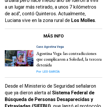
urbana pero hace medio año se fueron a vivir
a un lugar más retirado, a unos 7 kilómetros
de acá", contó Quinteros. Actualmente,
Luciana vive en la zona rural de
Los Molles
.
MÁS INFO
Caso Agostina Vega
Agostina Vega: las contradicciones
que complicaron a Soledad, la tercera
detenida
Por
LEO GARCÍA
Desde el Ministerio de Seguridad señalaron
que ya dieron alerta al
Sistema Federal de
Búsqueda de Personas Desaparecidas y
Extraviadas (SIFEBU)
, que lanzó el protocolo