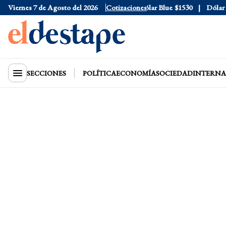
ficial
Viernes 7 de Agosto del 2026
$1520
Dólar Tarjeta
$1976
Cotizaciones
Dólar Blue
$1530
Dólar CC
SECCIONES
POLÍTICA
ECONOMÍA
SOCIEDAD
INTERNA