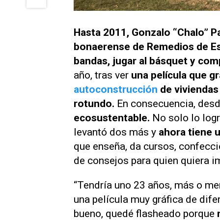
Hasta 2011, Gonzalo “Chalo” P
bonaerense de Remedios de Es
bandas, jugar al básquet y com
año, tras ver
una película que g
autoconstrucción
de viviendas
rotundo.
En consecuencia, desd
ecosustentable.
No solo lo log
levantó dos más y
ahora tiene 
que enseña, da cursos, confecci
de consejos para quien quiera im
“Tendría uno 23 años, más o m
una película muy gráfica de dife
bueno, quedé flasheado porque