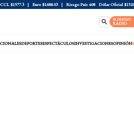
L
$1577.3
Euro
$1688.03
Riesgo País
408
Dólar Oficial
$1520
EL DESTAPE
RADIO
CIONALES
DEPORTES
ESPECTÁCULOS
INVESTIGACIONES
OPINIÓN