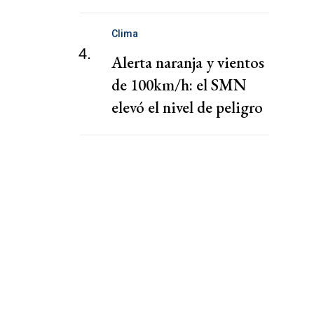
nombramiento de Hong
Clima
4.
Alerta naranja y vientos
de 100km/h: el SMN
elevó el nivel de peligro
por lluvias