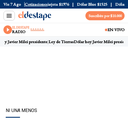
icial
Vie 7 Ago
$1520
Cotizaciones
Dólar Tarjeta
$1976
Dólar Blue
$1525
Dólar CCL
Suscribite por $10.000
EL DESTAPE
EN VIVO
RADIO
hoy
Javier Milei presidente
Ley de Tierras
Dólar hoy
Javier Milei presiden
NI UNA MENOS