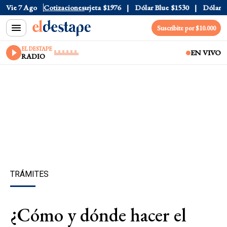
icial
Vie 7 Ago
$1520
Cotizaciones
Dólar Tarjeta
$1976
Dólar Blue
$1530
Dólar CCL
Suscribite por $10.000
EL DESTAPE
EN VIVO
RADIO
TRÁMITES
¿Cómo y dónde hacer el