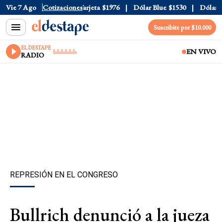
icial
Vie 7 Ago
$1520
Cotizaciones
Dólar Tarjeta
$1976
Dólar Blue
$1530
Dólar CC
Suscribite por $10.000
EL DESTAPE
EN VIVO
RADIO
REPRESIÓN EN EL CONGRESO
Bullrich denunció a la jueza