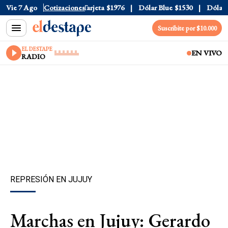
icial
Vie 7 Ago
$1520
Cotizaciones
Dólar Tarjeta
$1976
Dólar Blue
$1530
Dólar CCL
Suscribite por $10.000
EL DESTAPE
EN VIVO
RADIO
REPRESIÓN EN JUJUY
Marchas en Jujuy: Gerardo