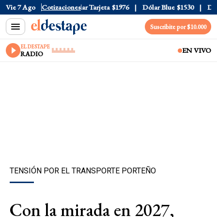
r Oficial
Vie 7 Ago
$1520
Cotizaciones
Dólar Tarjeta
$1976
Dólar Blue
$1530
Dólar
Suscribite por $10.000
EL DESTAPE
EN VIVO
RADIO
TENSIÓN POR EL TRANSPORTE PORTEÑO
Con la mirada en 2027,