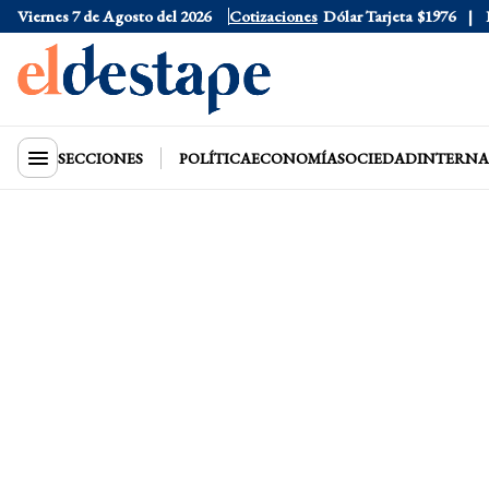
Viernes 7 de Agosto del 2026
Dólar Oficial
$1520
Cotizaciones
Dólar Tarjeta
$1976
Dóla
SECCIONES
POLÍTICA
ECONOMÍA
SOCIEDAD
INTERNA