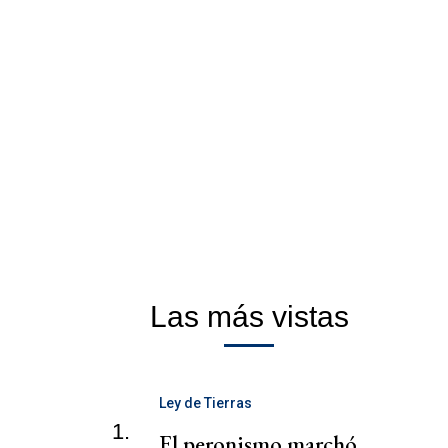
Las más vistas
Ley de Tierras
1.
El peronismo marchó