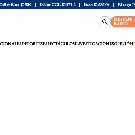
r Blue
$1530
Dólar CCL
$1574.6
Euro
$1688.03
Riesgo País
4
EL DESTAPE
RADIO
CIONALES
DEPORTES
ESPECTÁCULOS
INVESTIGACIONES
OPINIÓN