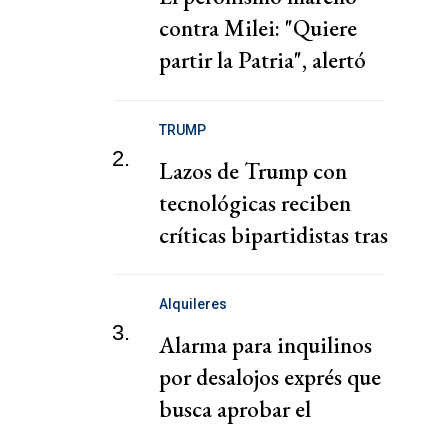
contra Milei: "Quiere
partir la Patria", alertó
Kicillof
TRUMP
2.
Lazos de Trump con
tecnológicas reciben
críticas bipartidistas tras
descontrol de agentes de
IA
Alquileres
3.
Alarma para inquilinos
por desalojos exprés que
busca aprobar el
gobierno de Milei