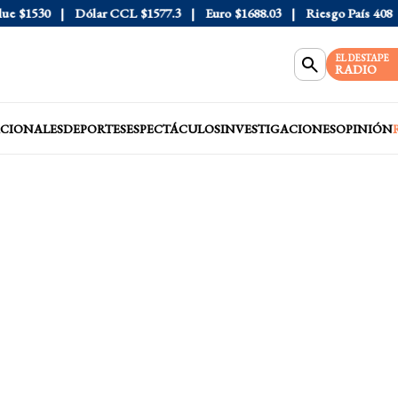
$1530
Dólar CCL
$1577.3
Euro
$1688.03
Riesgo País
408
Dó
EL DESTAPE
RADIO
CIONALES
DEPORTES
ESPECTÁCULOS
INVESTIGACIONES
OPINIÓN