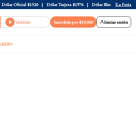
lar Oficial
$1520
Dólar Tarjeta
$1976
Dólar Blue
$1530
La Feria
Dóla
Suscribite por $10.000
Iniciar sesión
RADIO