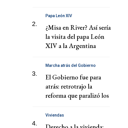
presionar a una
cooperativa Argentina
Papa León XIV
2.
¿Misa en River? Así sería
la visita del papa León
XIV a la Argentina
Marcha atrás del Gobierno
3.
El Gobierno fue para
atrás: retrotrajo la
reforma que paralizó los
puertos
Viviendas
4.
Derecho a la vivienda: