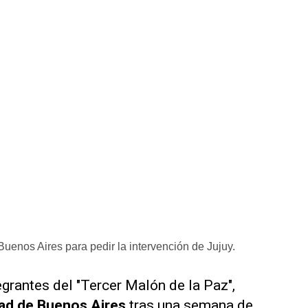
Buenos Aires para pedir la intervención de Jujuy.
tegrantes del
"Tercer Malón de la Paz"
,
dad de Buenos Aires
tras una semana de