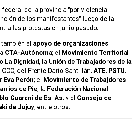
 federal de la provincia "por violencia
ención de los manifestantes" luego de la
ntra las protestas en junio pasado.
r también el
apoyo de organizaciones
la
CTA-Autónoma
; el
Movimiento Territorial
o La Dignidad
, la
Unión de Trabajadores de la
la CCC, del Frente Darío Santillán,
ATE
,
PSTU
,
r Eva Perón
; el
Movimiento de Trabajdores
rrios de Pie
, la
Federación Nacional
lo Guaraní de Bs. As.
y el
Consejo de
aki de Jujuy
, entre otros.