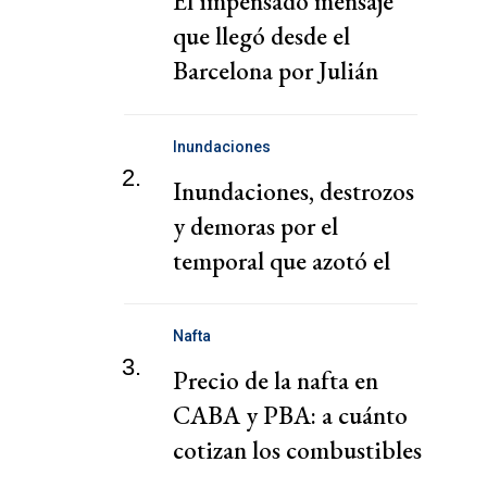
El impensado mensaje
que llegó desde el
Barcelona por Julián
Álvarez
Inundaciones
2.
Inundaciones, destrozos
y demoras por el
temporal que azotó el
AMBA
Nafta
3.
Precio de la nafta en
CABA y PBA: a cuánto
cotizan los combustibles
hoy sábado 1 de agosto