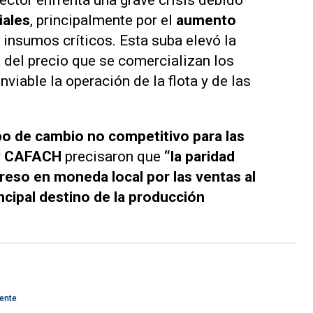
ector enfrenta una grave crisis debido
iales
, principalmente por el
aumento
 insumos críticos. Esta suba elevó la
 del precio que se comercializan los
viable la operación de la flota y de las
po de cambio no competitivo para las
y
CAFACH
precisaron que
“la paridad
greso en moneda local por las ventas al
incipal destino de la producción
cente