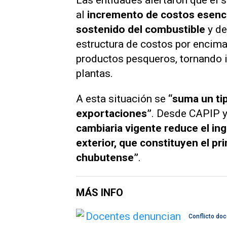
Las entidades alertaron que el s
al
incremento de costos esenc
sostenido del combustible
y de
estructura de costos por encima
productos pesqueros, tornando in
plantas.
A esta situación se
“suma un
ti
exportaciones”
. Desde CAPIP 
cambiaria vigente reduce el in
exterior, que constituyen el pr
chubutense”
.
MÁS INFO
Conflicto do