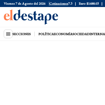
6
Viernes 7 de Agosto del 2026
Dólar Blue
$1530
Dólar CCL
Cotizaciones
$1577.3
Euro
$1688.03
Rie
SECCIONES
POLÍTICA
ECONOMÍA
SOCIEDAD
INTERNA