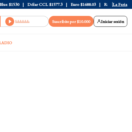
e
$1530
Dólar CCL
$1577.3
Euro
$1688.03
Riesgo País
La Feria
408
Suscribite por $10.000
Iniciar sesión
RADIO