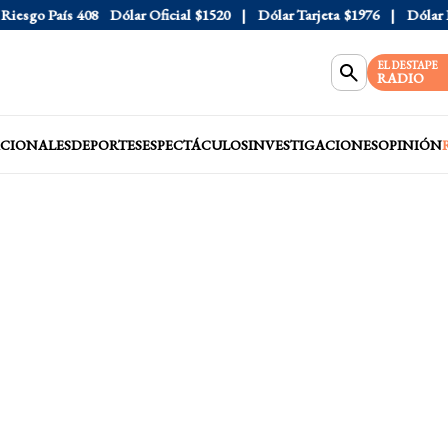
sgo País
408
Dólar Oficial
$1520
Dólar Tarjeta
$1976
Dólar Blu
EL DESTAPE
RADIO
CIONALES
DEPORTES
ESPECTÁCULOS
INVESTIGACIONES
OPINIÓN