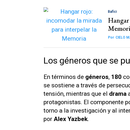
Bafici
Hangar 
Memori
Por
CIELO 
Los géneros que se pu
En términos de
géneros
,
180
co
se sostiene a través de persecu
tensión, mientras que el
drama
a
protagonistas. El componente poli
torno a la investigación y al int
por
Alex Yazbek
.