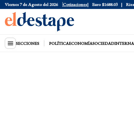
Dólar Blue
Viernes 7 de Agosto del 2026
$1530
Dólar CCL
Cotizaciones
$1574.3
Euro
$1688.03
Riesgo 
SECCIONES
POLÍTICA
ECONOMÍA
SOCIEDAD
INTERNA