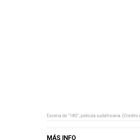
Escena de "180", película sudafricana. (Crédito d
MÁS INFO