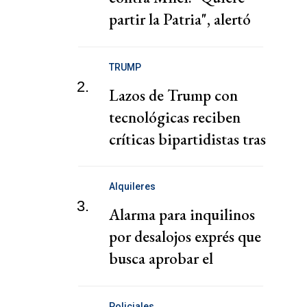
partir la Patria", alertó
Kicillof
TRUMP
2.
Lazos de Trump con
tecnológicas reciben
críticas bipartidistas tras
descontrol de agentes de
IA
Alquileres
3.
Alarma para inquilinos
por desalojos exprés que
busca aprobar el
gobierno de Milei
Policiales