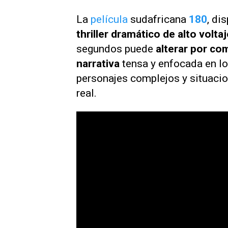
La
película
sudafricana
180
, di
thriller
dramático de alto voltaj
segundos puede
alterar por co
narrativa
tensa y enfocada en lo
personajes complejos y situacio
real.