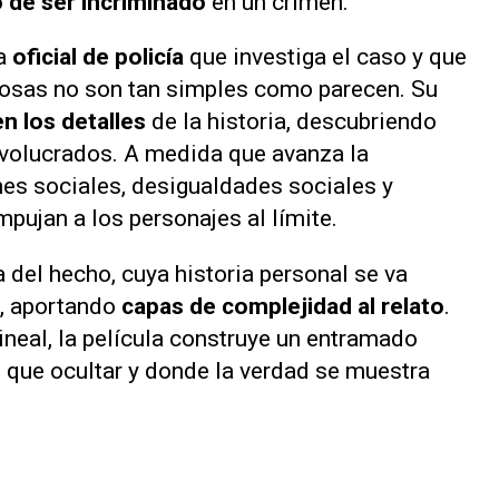
o de ser incriminado
en un crimen.
na
oficial de policía
que investiga el caso y que
osas no son tan simples como parecen. Su
en los detalles
de la historia, descubriendo
nvolucrados. A medida que avanza la
nes sociales, desigualdades sociales y
ujan a los personajes al límite.
a del hecho, cuya historia personal se va
, aportando
capas de complejidad al relato
.
lineal, la película construye un entramado
 que ocultar y donde la verdad se muestra