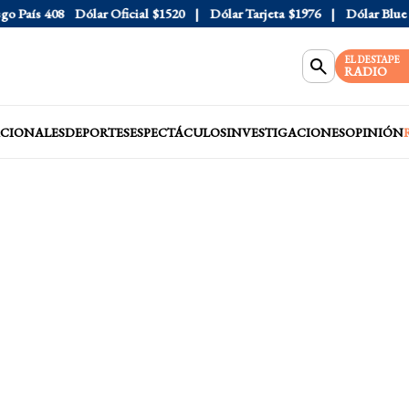
País
408
Dólar Oficial
$1520
Dólar Tarjeta
$1976
Dólar Blue
$1
EL DESTAPE
RADIO
CIONALES
DEPORTES
ESPECTÁCULOS
INVESTIGACIONES
OPINIÓN