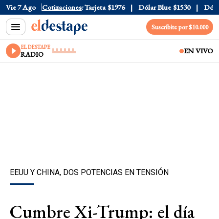
Oficial
Vie 7 Ago
$1520
Cotizaciones
Dólar Tarjeta
$1976
Dólar Blue
$1530
Dólar C
Suscribite por $10.000
EL DESTAPE
EN VIVO
RADIO
EEUU Y CHINA, DOS POTENCIAS EN TENSIÓN
Cumbre Xi-Trump: el día