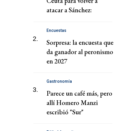
Ceuta para volver a
atacar a Sánchez:
"Fracaso socialista"
Encuestas
2.
Sorpresa: la encuesta que
da ganador al peronismo
en 2027
Gastronomía
3.
Parece un café más, pero
allí Homero Manzi
escribió "Sur"