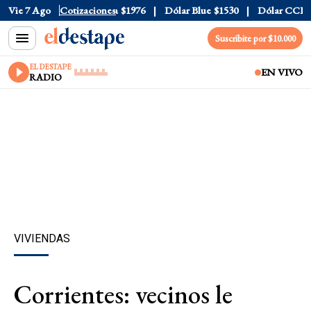
$1520
Vie 7 Ago
Dólar Tarjeta
Cotizaciones
$1976
Dólar Blue
$1530
Dólar CCL
$15
Suscribite por $10.000
EL DESTAPE
EN VIVO
RADIO
VIVIENDAS
Corrientes: vecinos le