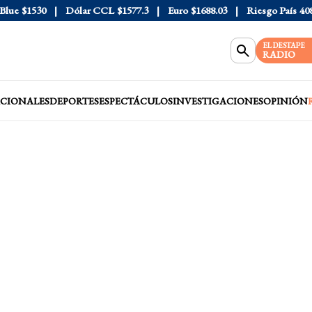
e
$1530
Dólar CCL
$1577.3
Euro
$1688.03
Riesgo País
408
D
EL DESTAPE
RADIO
CIONALES
DEPORTES
ESPECTÁCULOS
INVESTIGACIONES
OPINIÓN