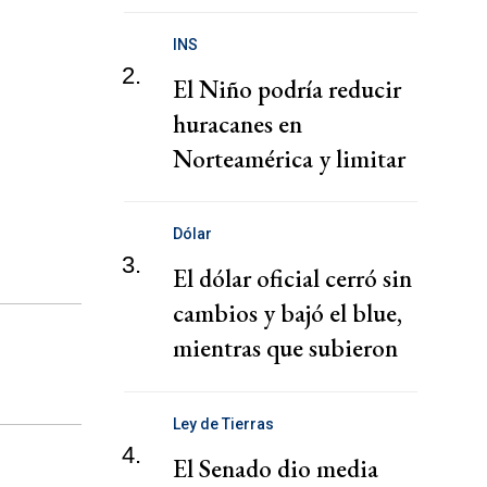
presunta red de tráfico
de migrantes
INS
2.
El Niño podría reducir
huracanes en
Norteamérica y limitar
pérdidas, dice el CEO de
Zurich
Dólar
3.
El dólar oficial cerró sin
cambios y bajó el blue,
mientras que subieron
los financieros
Ley de Tierras
4.
El Senado dio media