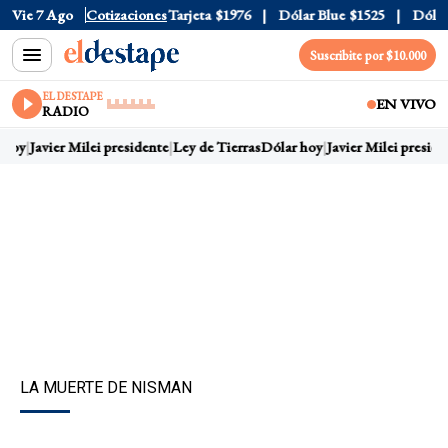
Oficial
Vie 7 Ago
$1520
Cotizaciones
Dólar Tarjeta
$1976
Dólar Blue
$1525
Dólar C
Suscribite por $10.000
EL DESTAPE
EN VIVO
RADIO
hoy
Javier Milei presidente
Ley de Tierras
Dólar hoy
Javier Milei preside
LA MUERTE DE NISMAN