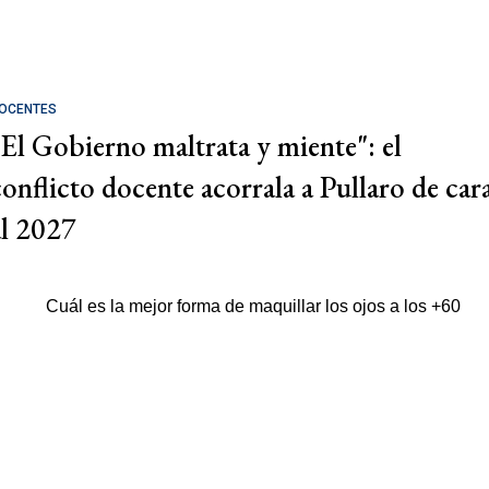
OCENTES
"El Gobierno maltrata y miente": el
conflicto docente acorrala a Pullaro de car
al 2027