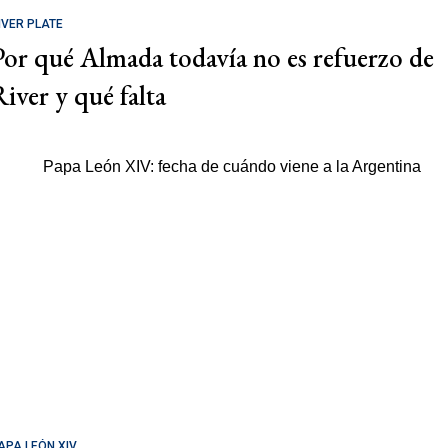
IVER PLATE
Por qué Almada todavía no es refuerzo de
River y qué falta
APA LEÓN XIV