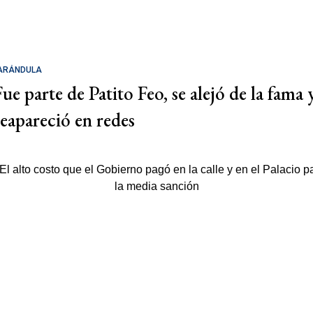
ARÁNDULA
Fue parte de Patito Feo, se alejó de la fama 
reapareció en redes