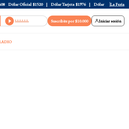
Dólar Oficial
$1520
Dólar Tarjeta
$1976
Dólar Blue
$1530
La Feria
D
Suscribite por $10.000
Iniciar sesión
RADIO