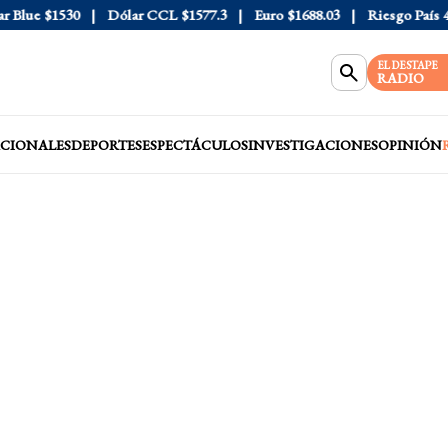
lue
$1530
Dólar CCL
$1577.3
Euro
$1688.03
Riesgo País
408
EL DESTAPE
RADIO
CIONALES
DEPORTES
ESPECTÁCULOS
INVESTIGACIONES
OPINIÓN