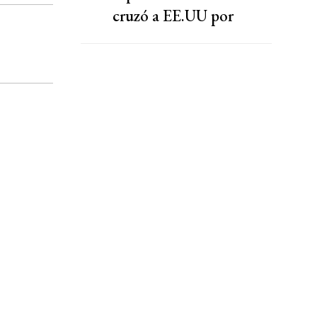
cruzó a EE.UU por
presionar a una
cooperativa Argentina