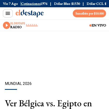
520
Vie 7 Ago
Dólar Tarjeta
Cotizaciones
$1976
Dólar Blue
$1530
Dólar CCL
$1577.
Suscribite por $10.000
EL DESTAPE
EN VIVO
RADIO
MUNDIAL 2026
Ver Bélgica vs. Egipto en