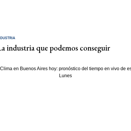
NDUSTRIA
La industria que podemos conseguir