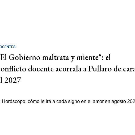
OCENTES
"El Gobierno maltrata y miente": el
conflicto docente acorrala a Pullaro de car
al 2027