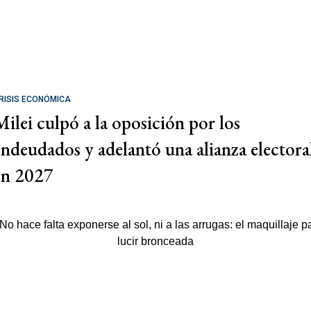
RISIS ECONÓMICA
Milei culpó a la oposición por los
endeudados y adelantó una alianza electora
en 2027