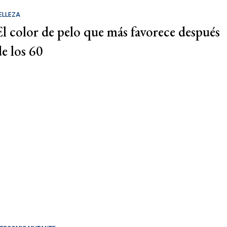
ELLEZA
El color de pelo que más favorece después
de los 60