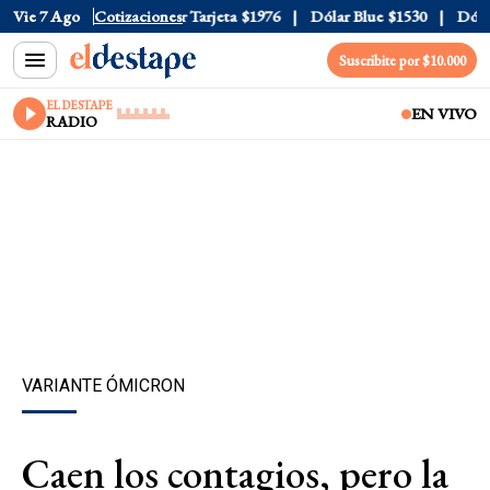
Oficial
Vie 7 Ago
$1520
Cotizaciones
Dólar Tarjeta
$1976
Dólar Blue
$1530
Dólar C
Suscribite por $10.000
EL DESTAPE
EN VIVO
RADIO
VARIANTE ÓMICRON
Caen los contagios, pero la