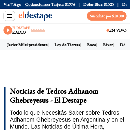
 Oficial
Vie 7 Ago
$1520
Cotizaciones
Dólar Tarjeta
$1976
Dólar Blue
$1525
Dólar 
Suscribite por $10.000
EL DESTAPE
EN VIVO
RADIO
Javier Milei presidente
Ley de Tierras
Boca
River
Dólar 
Noticias de Tedros Adhanom
Ghebreyesus - El Destape
Todo lo que Necesitás Saber sobre Tedros
Adhanom Ghebreyesus en Argentina y en el
Mundo. Las Noticias de Última Hora,