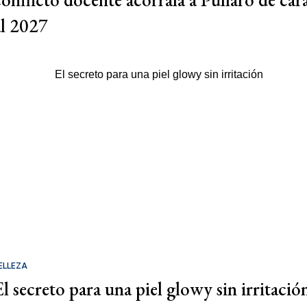
al 2027
ELLEZA
El secreto para una piel glowy sin irritació