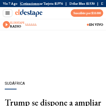
r Oficial
Vie 7 Ago
$1520
Cotizaciones
Dólar Tarjeta
$1976
Dólar Blue
$1530
Dólar
Suscribite por $10.000
EL DESTAPE
EN VIVO
RADIO
SUDÁFRICA
Trump se dispone a ampliar