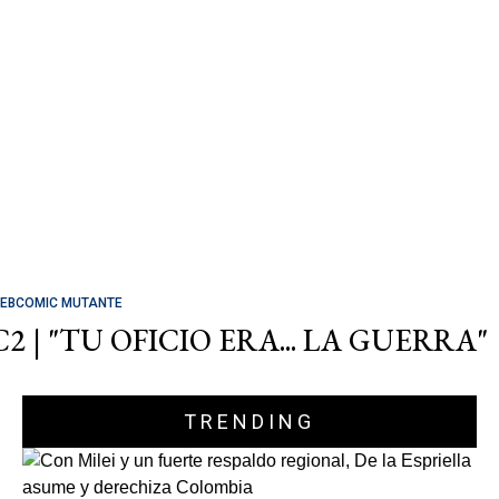
EBCOMIC MUTANTE
C2 | "TU OFICIO ERA... LA GUERRA"
TRENDING