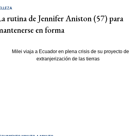
ELLEZA
La rutina de Jennifer Aniston (57) para
mantenerse en forma