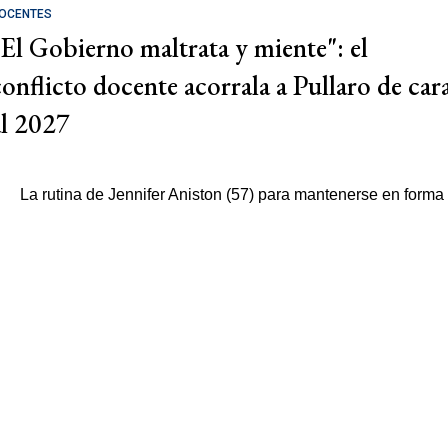
OCENTES
"El Gobierno maltrata y miente": el
conflicto docente acorrala a Pullaro de car
al 2027