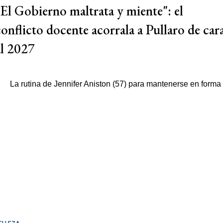
"El Gobierno maltrata y miente": el
conflicto docente acorrala a Pullaro de car
al 2027