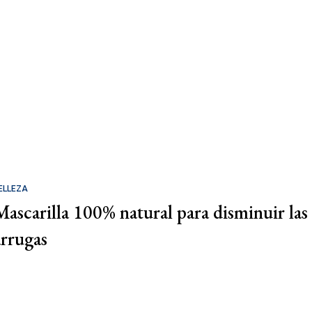
ELLEZA
Mascarilla 100% natural para disminuir las
arrugas