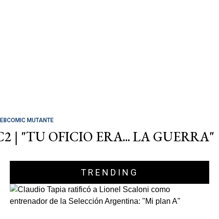
EBCOMIC MUTANTE
C2 | "TU OFICIO ERA... LA GUERRA"
TRENDING