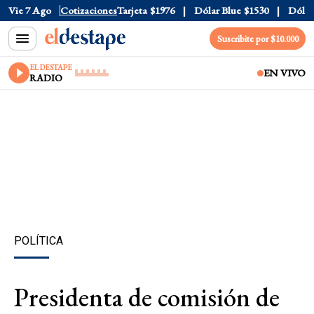
Oficial
Vie 7 Ago
$1520
Cotizaciones
Dólar Tarjeta
$1976
Dólar Blue
$1530
Dólar C
Suscribite por $10.000
EL DESTAPE
EN VIVO
RADIO
POLÍTICA
Presidenta de comisión de