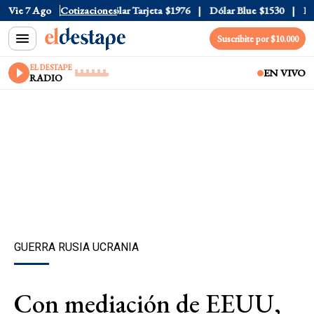
ar Oficial
Vie 7 Ago
$1520
Cotizaciones
Dólar Tarjeta
$1976
Dólar Blue
$1530
Dóla
Suscribite por $10.000
EL DESTAPE
EN VIVO
RADIO
GUERRA RUSIA UCRANIA
Con mediación de EEUU,