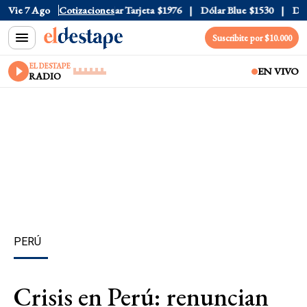
r Oficial
Vie 7 Ago
$1520
Cotizaciones
Dólar Tarjeta
$1976
Dólar Blue
$1530
Dólar
Suscribite por $10.000
EL DESTAPE
EN VIVO
RADIO
PERÚ
Crisis en Perú: renuncian