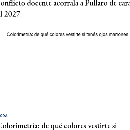
conflicto docente acorrala a Pullaro de car
al 2027
ODA
Colorimetría: de qué colores vestirte si