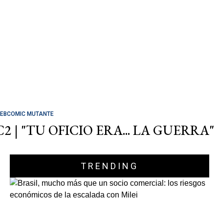
EBCOMIC MUTANTE
C2 | "TU OFICIO ERA... LA GUERRA"
TRENDING