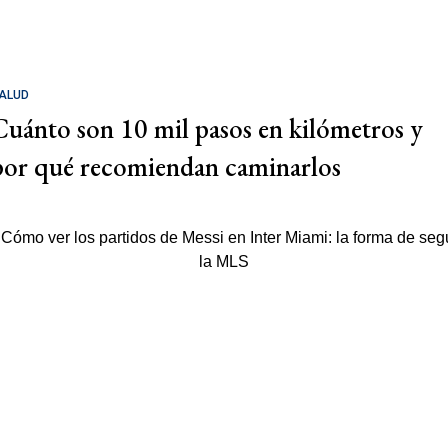
ALUD
Cuánto son 10 mil pasos en kilómetros y
por qué recomiendan caminarlos