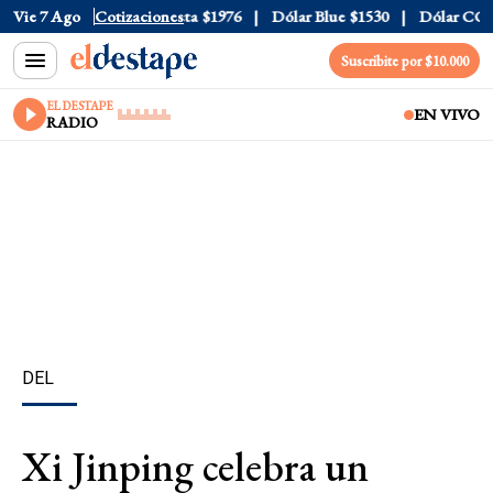
al
Vie 7 Ago
$1520
Dólar Tarjeta
Cotizaciones
$1976
Dólar Blue
$1530
Dólar CCL
$1
Suscribite por $10.000
EL DESTAPE
EN VIVO
RADIO
DEL
Xi Jinping celebra un