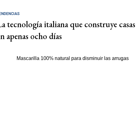
ENDENCIAS
La tecnología italiana que construye casas
en apenas ocho días