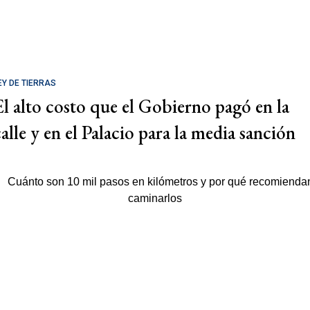
EY DE TIERRAS
El alto costo que el Gobierno pagó en la
calle y en el Palacio para la media sanción