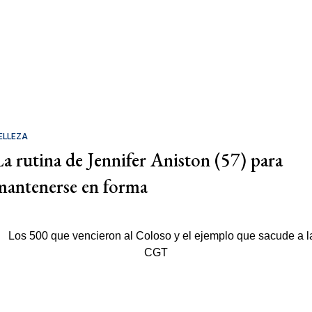
ELLEZA
La rutina de Jennifer Aniston (57) para
mantenerse en forma