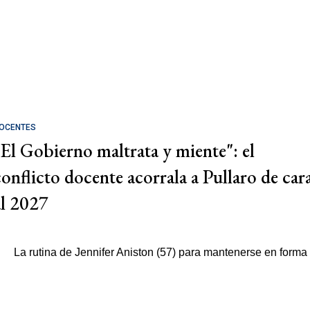
OCENTES
"El Gobierno maltrata y miente": el
conflicto docente acorrala a Pullaro de car
al 2027