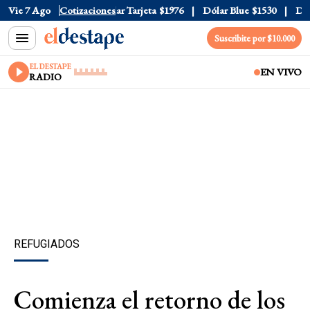
r Oficial
Vie 7 Ago
$1520
Cotizaciones
Dólar Tarjeta
$1976
Dólar Blue
$1530
Dólar
Suscribite por $10.000
EL DESTAPE
EN VIVO
RADIO
REFUGIADOS
Comienza el retorno de los