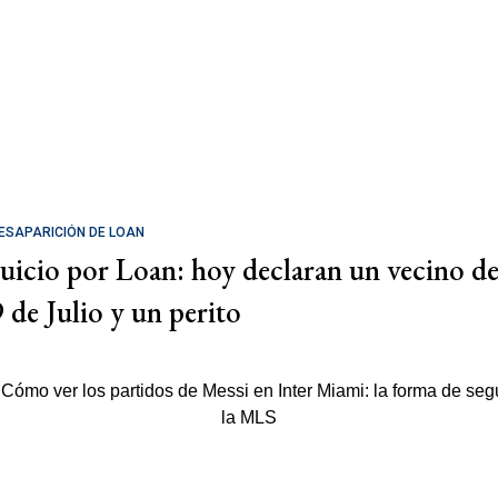
ESAPARICIÓN DE LOAN
Juicio por Loan: hoy declaran un vecino d
9 de Julio y un perito