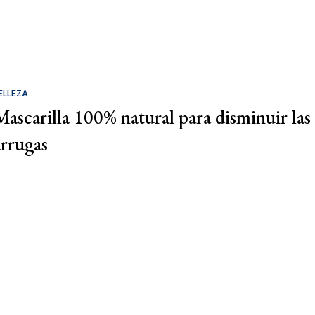
ELLEZA
Mascarilla 100% natural para disminuir las
arrugas