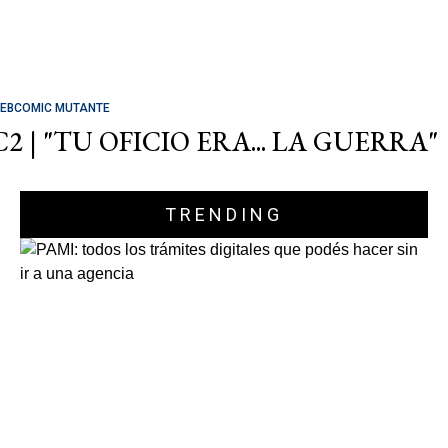
EBCOMIC MUTANTE
C2 | "TU OFICIO ERA... LA GUERRA"
TRENDING