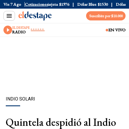
icial
Vie 7 Ago
$1520
Cotizaciones
Dólar Tarjeta
$1976
Dólar Blue
$1530
Dólar CC
Suscribite por $10.000
EL DESTAPE
EN VIVO
RADIO
INDIO SOLARI
Quintela despidió al Indio