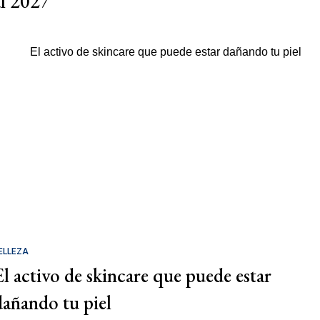
al 2027
ELLEZA
El activo de skincare que puede estar
dañando tu piel