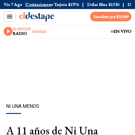
r Oficial
Vie 7 Ago
$1520
Cotizaciones
Dólar Tarjeta
$1976
Dólar Blue
$1530
Dólar
Suscribite por $10.000
EL DESTAPE
EN VIVO
RADIO
NI UNA MENOS
A 11 años de Ni Una