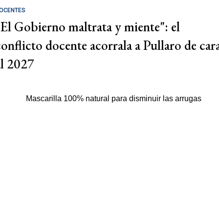
OCENTES
"El Gobierno maltrata y miente": el
conflicto docente acorrala a Pullaro de car
al 2027