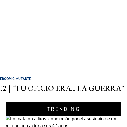
EBCOMIC MUTANTE
C2 | "TU OFICIO ERA... LA GUERRA"
TRENDING