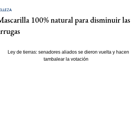
ELLEZA
Mascarilla 100% natural para disminuir las
arrugas