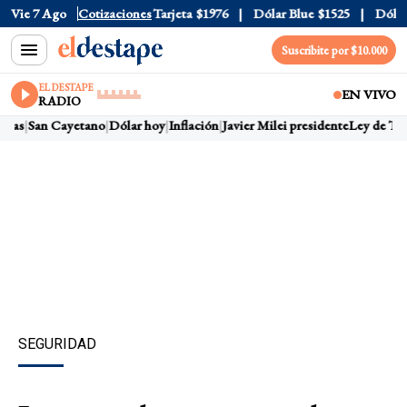
Oficial
Vie 7 Ago
$1520
Cotizaciones
Dólar Tarjeta
$1976
Dólar Blue
$1525
Dólar C
Suscribite por $10.000
EL DESTAPE
EN VIVO
RADIO
ras
San Cayetano
Dólar hoy
Inflación
Javier Milei presidente
Ley de Tier
SEGURIDAD