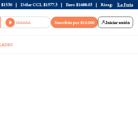
530
Dólar CCL
$1577.3
Euro
$1688.03
Riesgo País
408
La Feria
Suscribite por $10.000
Iniciar sesión
RADIO