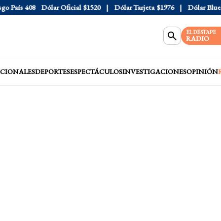
País
408
Dólar Oficial
$1520
Dólar Tarjeta
$1976
Dólar Blue
$1
EL DESTAPE
RADIO
CIONALES
DEPORTES
ESPECTÁCULOS
INVESTIGACIONES
OPINIÓN