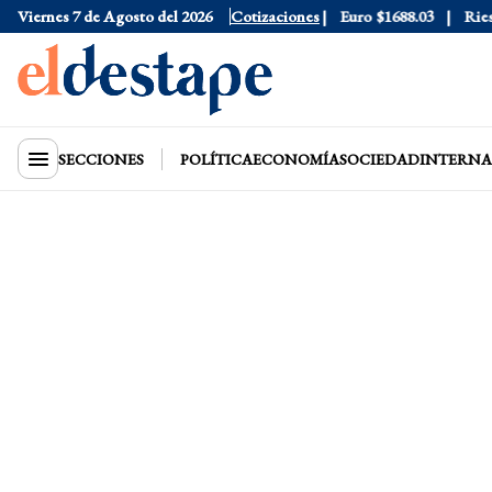
Dólar Blue
Viernes 7 de Agosto del 2026
$1530
Dólar CCL
Cotizaciones
$1577.3
Euro
$1688.03
Riesgo 
SECCIONES
POLÍTICA
ECONOMÍA
SOCIEDAD
INTERNA