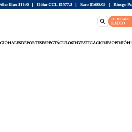
r Blue
$1530
Dólar CCL
$1577.3
Euro
$1688.03
Riesgo País
4
EL DESTAPE
RADIO
CIONALES
DEPORTES
ESPECTÁCULOS
INVESTIGACIONES
OPINIÓN