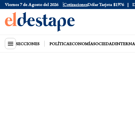
Viernes 7 de Agosto del 2026
Dólar Oficial
$1520
Cotizaciones
Dólar Tarjeta
$1976
Dóla
SECCIONES
POLÍTICA
ECONOMÍA
SOCIEDAD
INTERNA