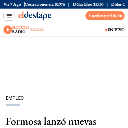
ial
Vie 7 Ago
$1520
Dólar Tarjeta
Cotizaciones
$1976
Dólar Blue
$1530
Dólar CCL
$
Suscribite por $10.000
EL DESTAPE
EN VIVO
RADIO
EMPLEO
Formosa lanzó nuevas