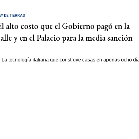
EY DE TIERRAS
El alto costo que el Gobierno pagó en la
calle y en el Palacio para la media sanción