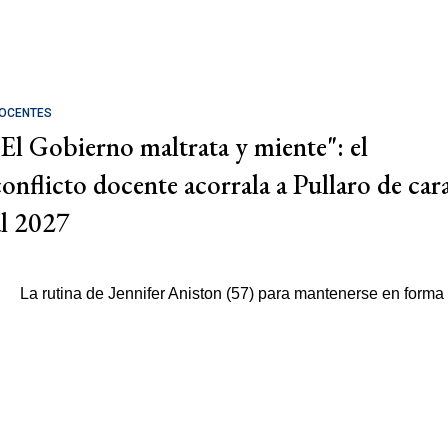
OCENTES
"El Gobierno maltrata y miente": el
conflicto docente acorrala a Pullaro de car
al 2027