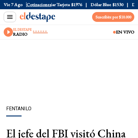
ar Oficial
Vie 7 Ago
$1520
Cotizaciones
Dólar Tarjeta
$1976
Dólar Blue
$1530
Dólar
Suscribite por $10.000
EL DESTAPE
EN VIVO
RADIO
FENTANILO
El jefe del FBI visitó China