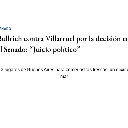
ENADO
Bullrich contra Villarruel por la decisión e
el Senado: “Juicio político”