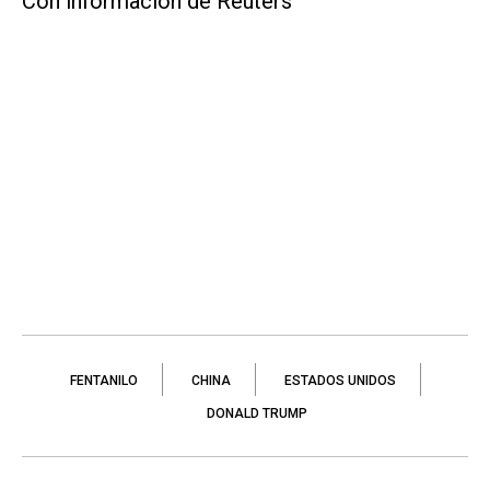
Con información de Reuters
FENTANILO
CHINA
ESTADOS UNIDOS
DONALD TRUMP