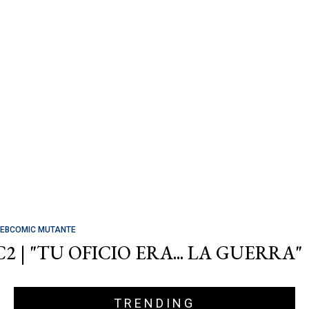
EBCOMIC MUTANTE
C2 | "TU OFICIO ERA... LA GUERRA"
TRENDING