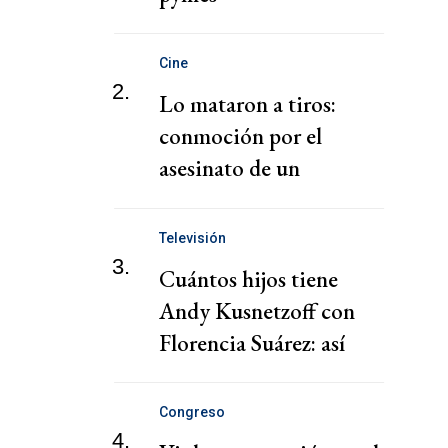
Cine
2.
Lo mataron a tiros:
conmoción por el
asesinato de un
reconocido actor a sus
47 años
Televisión
3.
Cuántos hijos tiene
Andy Kusnetzoff con
Florencia Suárez: así
están hoy León y Helena
Congreso
4.