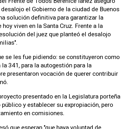
 del Frente de Todos Berenice Iañez aseguró
e desalojo el Gobierno de la ciudad de Buenos
a solución definitiva para garantizar la
 hoy viven en la Santa Cruz. Frente a la
esolución del juez que planteó el desalojo
ilias".
ue se les fue pidiendo: se constituyeron como
 la 341, para la autogestión para la
re presentaron vocación de querer contribuir
inó.
royecto presentado en la Legislatura porteña
 público y establecer su expropiación, pero
atamiento en comisiones.
resó que esperan "que haya voluntad de