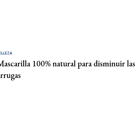
ELLEZA
Mascarilla 100% natural para disminuir las
arrugas