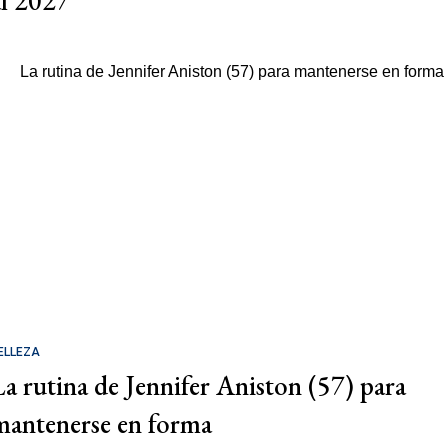
al 2027
ELLEZA
La rutina de Jennifer Aniston (57) para
mantenerse en forma