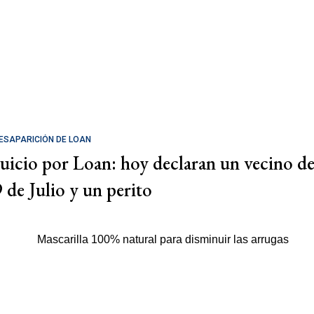
ESAPARICIÓN DE LOAN
Juicio por Loan: hoy declaran un vecino d
9 de Julio y un perito