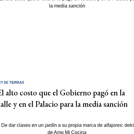
EY DE TIERRAS
El alto costo que el Gobierno pagó en la
calle y en el Palacio para la media sanción