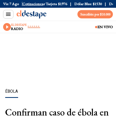
 Oficial
Vie 7 Ago
$1520
Cotizaciones
Dólar Tarjeta
$1976
Dólar Blue
$1530
Dólar 
Suscribite por $10.000
EL DESTAPE
EN VIVO
RADIO
ÉBOLA
Confirman caso de ébola en