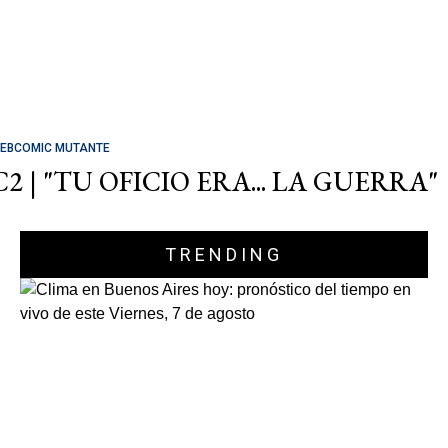
EBCOMIC MUTANTE
C2 | "TU OFICIO ERA... LA GUERRA"
TRENDING