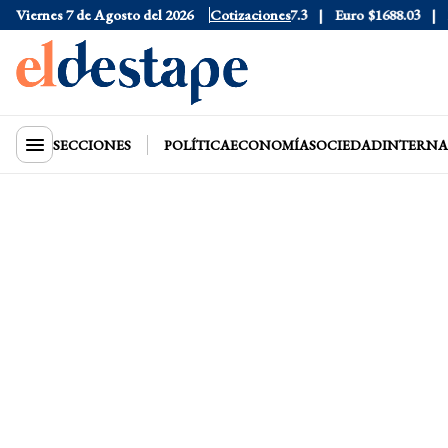
6
Viernes 7 de Agosto del 2026
Dólar Blue
$1530
Dólar CCL
Cotizaciones
$1577.3
Euro
$1688.03
Rie
SECCIONES
POLÍTICA
ECONOMÍA
SOCIEDAD
INTERNA