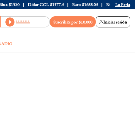
e
$1530
Dólar CCL
$1577.3
Euro
$1688.03
Riesgo País
La Feria
408
Suscribite por $10.000
Iniciar sesión
RADIO