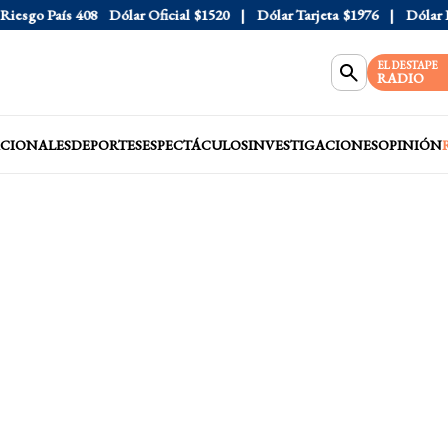
sgo País
408
Dólar Oficial
$1520
Dólar Tarjeta
$1976
Dólar Blu
EL DESTAPE
RADIO
CIONALES
DEPORTES
ESPECTÁCULOS
INVESTIGACIONES
OPINIÓN