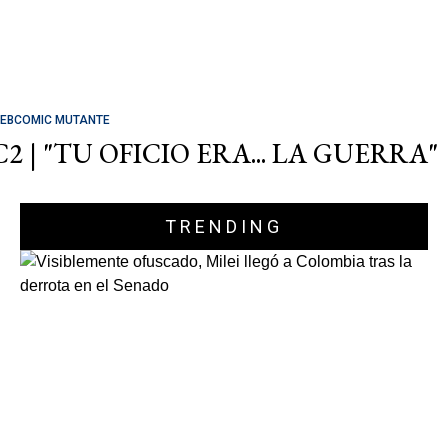
EBCOMIC MUTANTE
C2 | "TU OFICIO ERA... LA GUERRA"
TRENDING