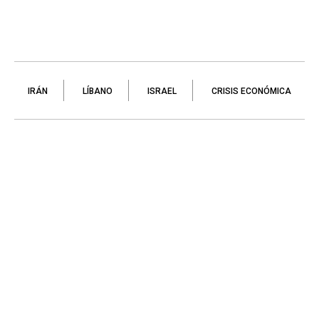
IRÁN
LÍBANO
ISRAEL
CRISIS ECONÓMICA