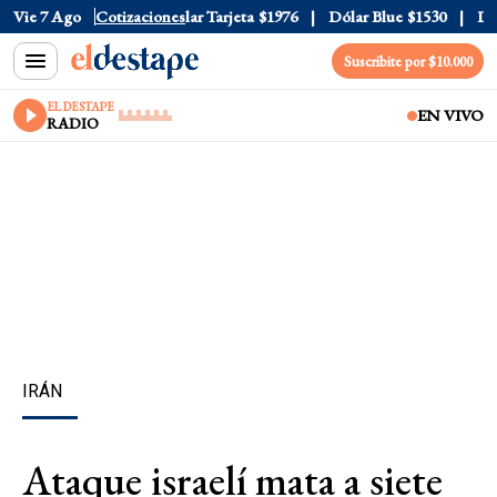
ar Oficial
Vie 7 Ago
$1520
Cotizaciones
Dólar Tarjeta
$1976
Dólar Blue
$1530
Dóla
Suscribite por $10.000
EL DESTAPE
EN VIVO
RADIO
IRÁN
Ataque israelí mata a siete