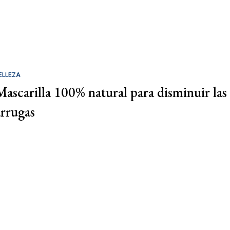
ELLEZA
Mascarilla 100% natural para disminuir las
arrugas