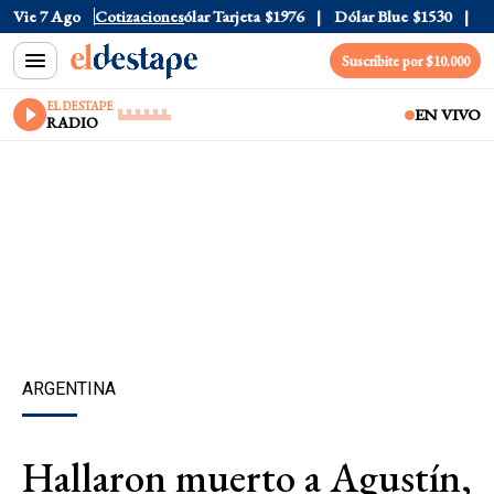
lar Oficial
Vie 7 Ago
$1520
Cotizaciones
Dólar Tarjeta
$1976
Dólar Blue
$1530
Dól
Suscribite por $10.000
EL DESTAPE
EN VIVO
RADIO
ARGENTINA
Hallaron muerto a Agustín,