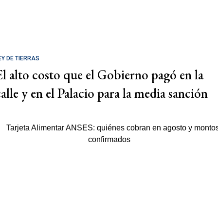
EY DE TIERRAS
El alto costo que el Gobierno pagó en la
calle y en el Palacio para la media sanción