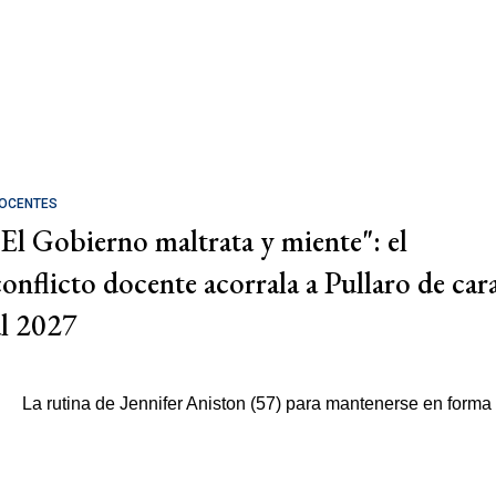
OCENTES
"El Gobierno maltrata y miente": el
conflicto docente acorrala a Pullaro de car
al 2027