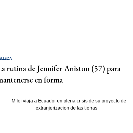
ELLEZA
La rutina de Jennifer Aniston (57) para
mantenerse en forma