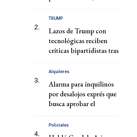
Kicillof
TRUMP
2.
Lazos de Trump con
tecnológicas reciben
críticas bipartidistas tras
descontrol de agentes de
IA
Alquileres
3.
Alarma para inquilinos
por desalojos exprés que
busca aprobar el
gobierno de Milei
Policiales
4.