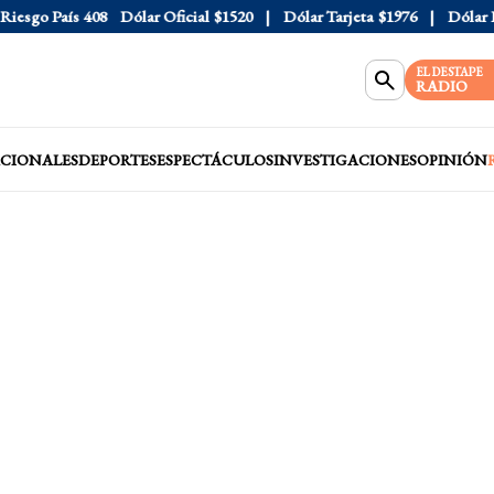
esgo País
408
Dólar Oficial
$1520
Dólar Tarjeta
$1976
Dólar Bl
EL DESTAPE
RADIO
CIONALES
DEPORTES
ESPECTÁCULOS
INVESTIGACIONES
OPINIÓN