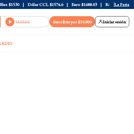
ue
$1530
Dólar CCL
$1574.6
Euro
$1688.03
Riesgo País
La Feria
408
Suscribite por $10.000
Iniciar sesión
RADIO