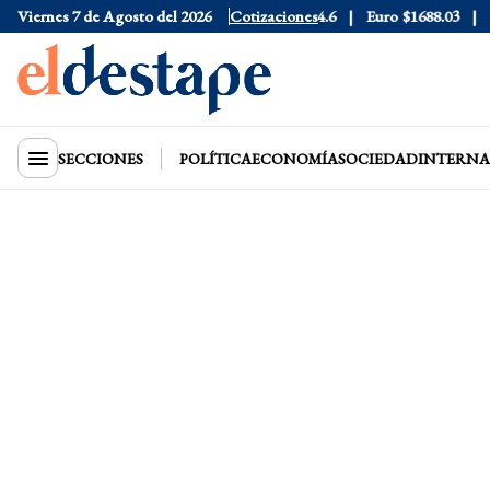
76
Viernes 7 de Agosto del 2026
Dólar Blue
$1530
Dólar CCL
Cotizaciones
$1574.6
Euro
$1688.03
Ri
SECCIONES
POLÍTICA
ECONOMÍA
SOCIEDAD
INTERNA