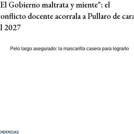
"El Gobierno maltrata y miente": el
conflicto docente acorrala a Pullaro de car
al 2027
ENDENCIAS