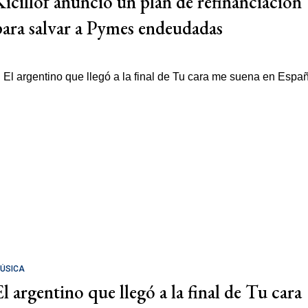
Kicillof anunció un plan de refinanciación
para salvar a Pymes endeudadas
ÚSICA
El argentino que llegó a la final de Tu cara