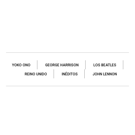
YOKO ONO
GEORGE HARRISON
LOS BEATLES
REINO UNIDO
INÉDITOS
JOHN LENNON