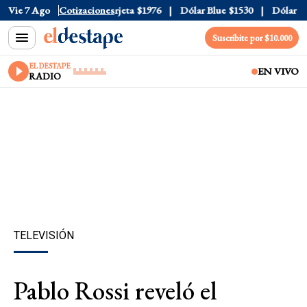
cial
Vie 7 Ago
$1520
Cotizaciones
Dólar Tarjeta
$1976
Dólar Blue
$1530
Dólar CCL
Suscribite por $10.000
EL DESTAPE
EN VIVO
RADIO
TELEVISIÓN
Pablo Rossi reveló el