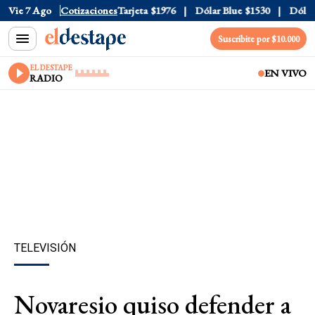
Oficial
Vie 7 Ago
$1520
Cotizaciones
Dólar Tarjeta
$1976
Dólar Blue
$1530
Dólar C
Suscribite por $10.000
EL DESTAPE
EN VIVO
RADIO
TELEVISIÓN
Novaresio quiso defender a