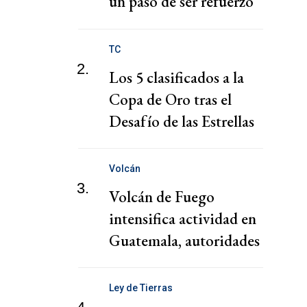
un paso de ser refuerzo
de Boca
TC
2.
Los 5 clasificados a la
Copa de Oro tras el
Desafío de las Estrellas
Volcán
3.
Volcán de Fuego
intensifica actividad en
Guatemala, autoridades
ordenan evacuaciones
preventivas
Ley de Tierras